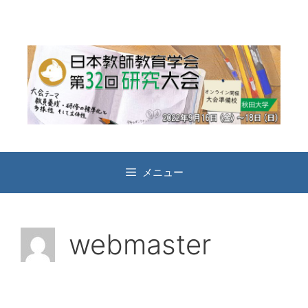
コ
ン
テ
ン
ツ
へ
ス
キ
ッ
プ
メニュー
webmaster