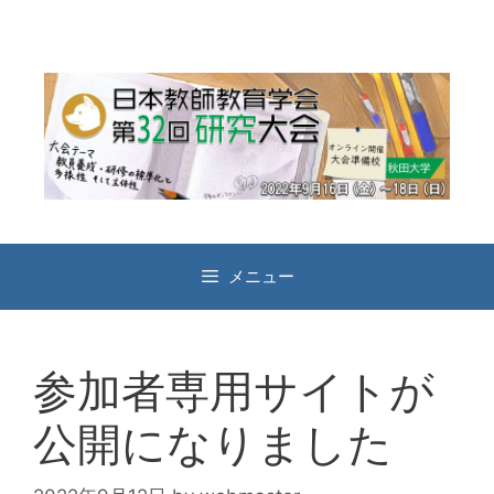
コ
ン
テ
ン
ツ
へ
ス
キ
ッ
プ
メニュー
参加者専用サイトが
公開になりました