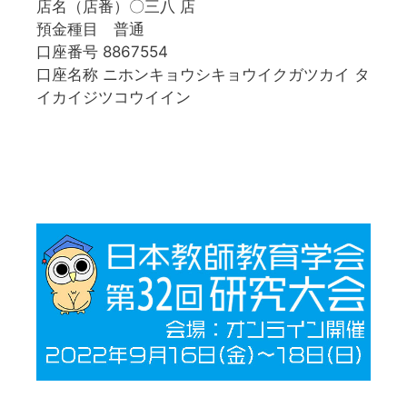
店名（店番）〇三八 店
預金種目 普通
口座番号 8867554
口座名称 ニホンキョウシキョウイクガツカイ タ
イカイジツコウイイン